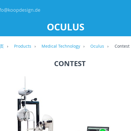
nfo@koopdesign.de
OCULUS
页
Products
Medical Technology
Oculus
Contest
CONTEST