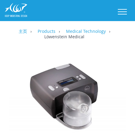
M
主页
Products
Medical Technology
Löwenstein Medical