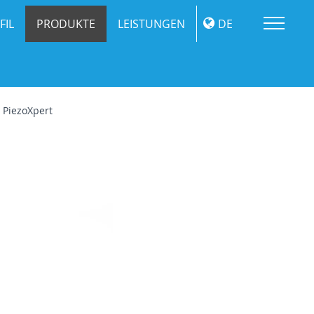
Me
FIL
PRODUKTE
LEISTUNGEN
DE
PiezoXpert