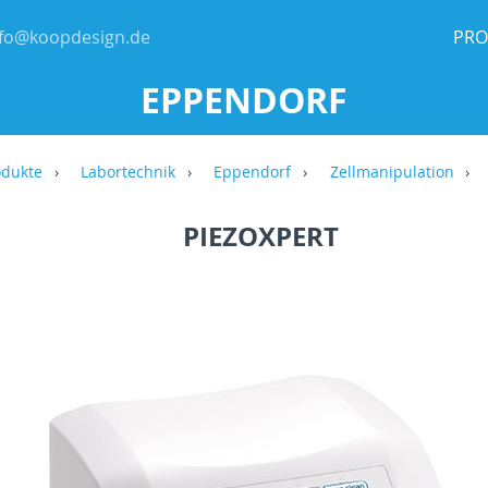
nfo@koopdesign.de
PRO
EPPENDORF
odukte
Labortechnik
Eppendorf
Zellmanipulation
PIEZOXPERT