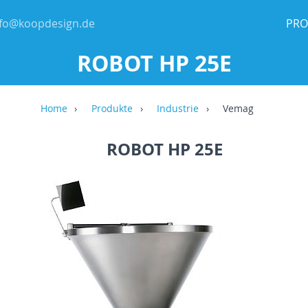
nfo@koopdesign.de
PRO
ROBOT HP 25E
Home
Produkte
Industrie
Vemag
ROBOT HP 25E